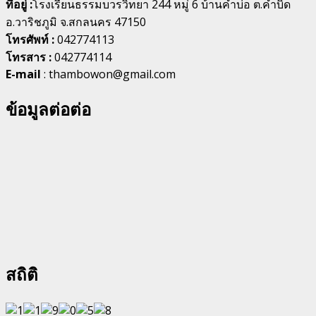
ที่อยู่ :
โรงเรียนธรรมบวรวิทยา 244 หมู่ 6 บ้านคำบ่อ ต.คำบิด
อ.วาริชภูมิ จ.สกลนคร 47150
โทรศัพท์ :
042774113
โทรสาร :
042774114
E-mail
: thambowon@gmail.com
ข้อมูลต่อต่อ
สถิติ