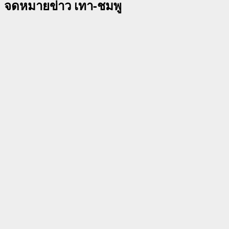
จดหมายข่าว เทา-ชมพู