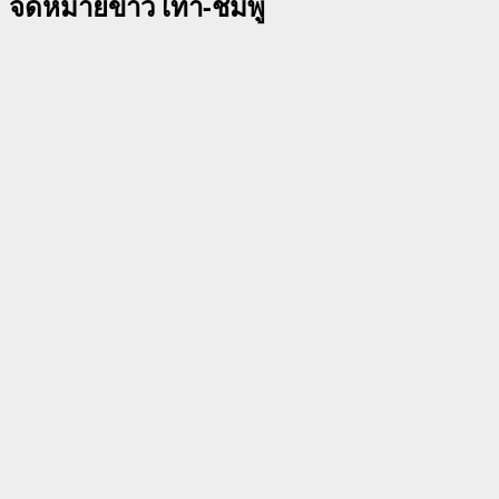
จดหมายข่าว เทา-ชมพู