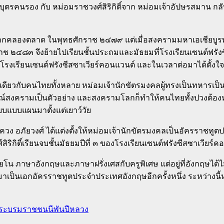
ิ์ บุตรคนรอง กับ หม่อมราชวงศ์สิริกิติ์จาก หม่อมเจ้าอัปษรสมาน กลั
ินี ปากคลองตลาด ในพุทธศักราช ๒๔๗๙ แต่เมื่อสงครามมหาเอเชีย
ช ๒๔๘๓ จึงย้ายไปเรียนชั้นประถมและมัธยมที่โรงเรียนเซนต์ฟรัง
ี่โรงเรียนเซนต์ฟรังซีสซาเวียร์คอนแวนต์ และในเวลาต่อมาได้ตั้งใจที่
ับคนไทยทั้งหลาย หม่อมเจ้านักขัตรมงคลผู้ทรงเป็นทหารเป็นผู้ป
ณ์สงครามเป็นตัวอย่าง และสงครามโลกก็ทำให้คนไทยทั้งปวงต้องหันห
ียบแบบแผนมาตั้งแต่เยาว์วัย
อภัยวงศ์ ได้แต่งตั้งให้หม่อมเจ้านักขัตรมงคลเป็นอัครราชทู
ิติ์เรียนจบชั้นมัธยมปีที่ ๓ ของโรงเรียนเซนต์ฟรังซีสซาเวียร์ค
ียโน ภาษาอังกฤษและภาษาฝรั่งเศสกับครูพิเศษ แต่อยู่ที่อังกฤษไ
็นเอกอัครราชทูตประจำประเทศอังกฤษอีกครั้งหนึ่ง ระหว่างนี้หม่อม