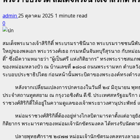
admin
25 ตุลาคม 2025
1 minute read
0
สมเด็จพระนางเจ้าสิริกิติ์ พระบรมราชินีนาถ พระบรมราชชนน
ใหญ่ของพลเอก พระวรวงศ์เธอ กรมหมื่นจันทบุรีสุรนาถ กับหม่อ
ติ์” ซึ่งมีความหมายว่า “ผู้เป็นศรี แห่งกิติยากร” ทรงพระราชสมภ
ของหม่อมหลวงบัว ณ บ้านเลขที่ ๑๘๐๘ ถนนพระรามหก ตำบลวังใ
ระบอบประชาธิปไตย ก่อนหน้านั้นพระบิดาของพระองค์ทรงดำรงตำ
หลังจากเปลี่ยนแปลงการปกครองในวันที่ ๒๔ มิถุนายน พุทธ
ประจำสถานทูตสยาม ณ กรุงวอชิงตัน ดี.ซี. ประเทศสหรัฐอมริกา 
ราชวงศ์สิริกิติ์ให้อยู่ในความดูแลของเจ้าพระยาวงศานุประพัทธ์
หม่อมราชวงศ์สิริกิติ์ต้องอยู่ห่างไกลบิดามารดาตั้งแต่อายุ
กิติยากร พระมารดาของหม่อมเจ้านักขัตรมงคล ได้ทรงรับนัดดาต
ปลายพุทธศักราช ๒๔๗๗ หม่อมเจ้านักขัตรมงคลทรงลาออกจากร