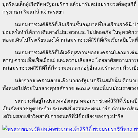
บุตรีคนเล็กผู้เกิดที่สหรัฐอเมริกา แล้วมารับหม่อมราชวงศ์อดุลกิต
กรุงเกษม ริมแม่น้ำเจ้าพระยา
หม่อมราชวงศ์สิริกิติ์เริ่มเรียนชั้นอนุบาลที่โรงเรียนราช
บ่อยครั้งทำให้การเดินทางไม่สะดวกและไม่ปลอดภัย ในพุทธศักรา
พอจะเดินไปโรงเรียนเองได้ หม่อมราชวงศ์สิริกิติ์เริ่มเรียนเปียโนท
หม่อมราชวงศ์สิริกิติ์ได้เผชิญสภาพของสงครามโลกมาเช่นเดียวก
หาญ ความเอื้อเฟื้อเผื่อแผ่ และความเสียสละ โดยอาศัยสถานการ
หม่อมราชวงศสิริกิติ์ให้มีความเมตตาต่อผู้อื่นและรักความมีระเบ
หลังจากสงครามสงบแล้ว นายกรัฐมนตรีในสมัยนั้น คือนายควง 
ทั้งหมดไปด้วยในกลางพุทธศักราช ๒๔๘๙ ขณะนั้นหม่อมราชวงศ์สิริก
ระหว่างที่อยู่ในประเทศอังกฤษ หม่อมราชวงศ์สิริกิติ์เรียนเป
เป็นอัครราชทูตประจำประเทศฝรั่งเศสและเดนมาร์ก ก่อนจะกลับมาเป
เตรียมสอบเข้าวิทยาลัยการดนตรีที่มีชื่อเสียงของกรุงปารีส