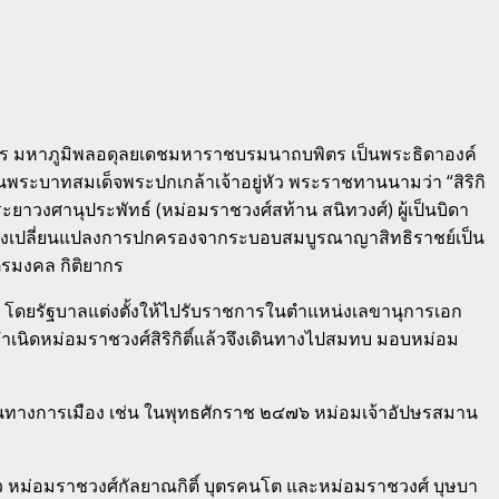
ศร มหาภูมิพลอดุลยเดชมหาราชบรมนาถบพิตร เป็นพระธิดาองค์
พระบาทสมเด็จพระปกเกล้าเจ้าอยู่หัว พระราชทานนามว่า “สิริกิ
ระยาวงศานุประพัทธ์ (หม่อมราชวงศ์สท้าน สนิทวงศ์) ผู้เป็นบิดา
พิ่งเปลี่ยนแปลงการปกครองจากระบอบสมบูรณาญาสิทธิราชย์เป็น
ตรมงคล กิติยากร
ยรัฐบาลแต่งตั้งให้ไปรับราชการในตำแหน่งเลขานุการเอก
ำเนิดหม่อมราชวงศ์สิริกิติ์แล้วจึงเดินทางไปสมทบ มอบหม่อม
ผวนทางการเมือง เช่น ในพุทธศักราช ๒๔๗๖ หม่อมเจ้าอัปษรสมาน
อมราชวงศ์กัลยาณกิติ์ บุตรคนโต และหม่อมราชวงศ์ บุษบา