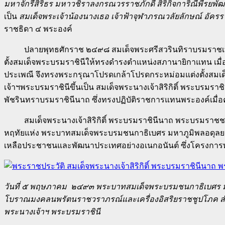
มหาจักรีสิริธร มหาวชิราลงกรณวรราชภักดี สิริกิจการิณีพีรยพ
เป็น
สมเด็จพระเจ้าน้องนางเธอ เจ้าฟ้าจุฬาภรณวลัยลักษณ์ อัคร
ราชธิดา ๔ พระองค์
ปลายพุทธศักราช ๒๔๙๘ สมเด็จพระศรีสวรินทิราบรมราชเทวี พร
ตั้งสมเด็จพระบรมราชินีให้ทรงดำรงตำแหน่งสภานายิกาแทน เมื่
ประเพณี จึงทรงพระกรุณาโปรดเกล้าโปรดกระหม่อมแต่งตั้งสมเ
เจ้าฯพระบรมราชินีขึ้นเป็น สมเด็จพระนางเจ้าสิริกิติ์ พระบรม
พัชรินทราบรมราชินีนาถ ซึ่งทรงปฏิบัติราชการแทนพระองค์เมื่อค
สมเด็จพระนางเจ้าสิริกิติ์ พระบรมราชินีนาถ พระบรมราชชนน
หฤทัยแห่ง พระบาทสมเด็จพระบรมชนกาธิเบศร มหาภูมิพลอดุลยเดช
เหลือประชาชนและพัฒนาประเทศอย่างอเนกอนันต์ ซึ่งโครงการพร
วันที่ ๕ พฤษภาคม ๒๔๙๓ พระบาทสมเด็จพระบรมชนกาธิเบศร มหา
โบราณมงคลนพรัตนราชวราภรณ์และเครื่องอิสริยราชชูปโภค สำ
พระนางเจ้าฯ พระบรมราชินี