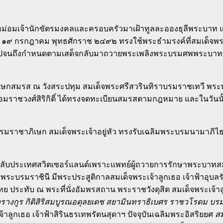
จ้านักขัตรมงคลและครอบครัวมาเฝ้าทูลละอองธุลีพระบาท แล้วสม
ี่ ๑๙ กรกฎาคม พุทธศักราช ๒๔๙๒ ทรงใช้พระธำมรงค์ที่สมเด็จพ
่อไปจนถึงกำหนดตามเสด็จกลับมาถวายพระเพลิงพระบรมศพพระบาทสม
กสมรส ณ วังสระปทุม สมเด็จพระศรีสวรินทิราบรมราชเทวี พระพ
มราชวงศ์สิริกิติ์ ได้ทรงจดทะเบียนสมรสตามกฎหมาย และในวันนั้น 
ชาภิเษก สมเด็จพระเจ้าอยู่หัว ทรงรับเฉลิมพระบรมนามาภิไธยว
ับประเทศสวิตเซอร์แลนด์เพราะแพทย์ผู้ถวายการรักษาพระบาทสมเ
ิ์ พระบรมราชินี มีพระประสูติกาลสมเด็จพระเจ้าลูกเธอ เจ้าฟ้าอุ
ทย ประทับ ณ พระที่นั่งอัมพรสถาน พระราชวังดุสิต สมเด็จพระเจ้าล
กูร กิติสิริสมบูรณอดุลยเดช สยามินทราธิเบศร ราชวโรดม บรมนา
จ้าลูกเธอ เจ้าฟ้าสิรินธรเทพรัตนสุดาฯ ปัจจุบันเฉลิมพระอิสริยยศ
สม