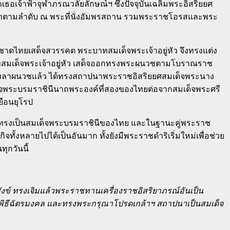
เธอเจ้าฟ้าจุฬาภรณวลัยลักษณ์ฯ ซึ่งปัจจุบันเฉลิมพระอิสริยยศ
มาตามลำดับ ณ พระที่นั่งอัมพรสถาน รวมพระราชโอรสและพระ
ไทยเสด็จสวรรคต พระบาทสมเด็จพระเจ้าอยู่หัว จึงทรงแต่ง
บาทสมเด็จพระเจ้าอยู่หัว เสด็จออกทรงพระผนวชตามโบราณราช
อทรงลาผนวชแล้ว ได้ทรงสถาปนาพระราชอิสริยยศสมเด็จพระนาง
มเด็จพระบรมราชินีนาถพระองค์ที่สองของไทยต่อจากสมเด็จพระศรี
ยือนยุโรป
ี่ทรงเป็นสมเด็จพระบรมราชินีของไทย และในฐานะคู่พระราช
หลายไปได้เป็นอันมาก ทั้งยังมีพระราชดำริเริ่มใหม่เพื่อช่วย
กวันนี้
 ทรงเจิมแล้วพระราชทานเครื่องราชอิสริยาภรณ์อันเป็น
ิธีฉัตรมงคล และทรงพระกรุณาโปรดเกล้าฯ สถาปนาเป็นสมเด็จ