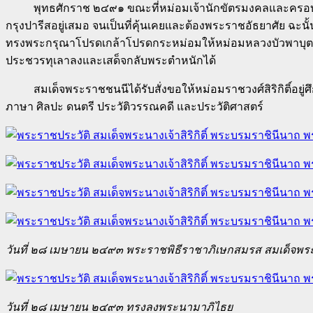
พุทธศักราช ๒๔๙๑ ขณะที่หม่อมเจ้านักขัตรมงคลและครอบครัวอ
กรุงปารีสอยู่เสมอ จนเป็นที่คุ้นเคยและต้องพระราชอัธยาศัย ฉะ
ทรงพระกรุณาโปรดเกล้าโปรดกระหม่อมให้หม่อมหลวงบัวพาบุตรี 
ประชวรทุเลาลงและเสด็จกลับพระตำหนักได้
สมเด็จพระราชชนนีได้รับสั่งขอให้หม่อมราชวงศ์สิริกิติ์อยู่ศึกษ
ภาษา ศิลปะ ดนตรี ประวัติวรรณคดี และประวัติศาสตร์
วันที่ ๒๘ เมษายน ๒๔๙๓ พระราชพิธีราชาภิเษกสมรส สมเด็จพระ
วันที่ ๒๘ เมษายน ๒๔๙๓ ทรงลงพระนามาภิไธย