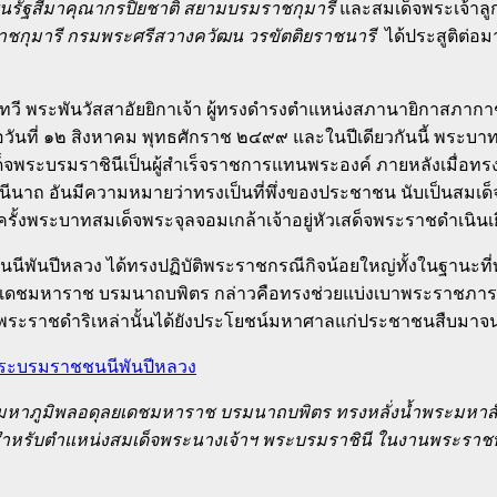
ัฒนรัฐสีมาคุณากรปิยชาติ สยามบรมราชกุมารี
และสมเด็จพระเจ้าลูก
ราชกุมารี กรมพระศรีสวางควัฒน วรขัตติยราชนารี
ได้ประสูติต่อ
ะพันวัสสาอัยยิกาเจ้า ผู้ทรงดำรงตำแหน่งสภานายิกาสภากาชาด
อวันที่ ๑๒ สิงหาคม พุทธศักราช ๒๔๙๙ และในปีเดียวกันนี้ พระ
ด็จพระบรมราชินีเป็นผู้สำเร็จราชการแทนพระองค์ ภายหลังเมื่
ราชินีนาถ อันมีความหมายว่าทรงเป็นที่พึ่งของประชาชน นับเป็นส
รั้งพระบาทสมเด็จพระจุลจอมเกล้าเจ้าอยู่หัวเสด็จพระราชดำเนินเ
ีพันปีหลวง ได้ทรงปฏิบัติพระราชกรณีกิจน้อยใหญ่ทั้งในฐานะท
มหาราช บรมนาถบพิตร กล่าวคือทรงช่วยแบ่งเบาพระราชภารกิจทั้ง
ะราชดำริเหล่านั้นได้ยังประโยชน์มหาศาลแก่ประชาชนสืบมาจนทุ
ภูมิพลอดุลยเดชมหาราช บรมนาถบพิตร ทรงหลั่งน้ำพระมหาสังข์
หรับตำแหน่งสมเด็จพระนางเจ้าฯ พระบรมราชินี ในงานพระราชพ