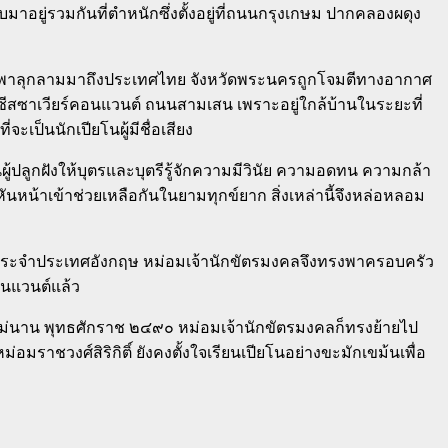
บมาอยู่รวมกันที่ตำหนักซึ่งตั้งอยู่ที่ถนนกรุงเกษม ปากคลองผดุง
บูรพาลุกลามมาถึงประเทศไทย จังหวัดพระนครถูกโจมตีทางอากาศ
ซีสซาเวียร์คอนแวนต์ ถนนสามเสน เพราะอยู่ใกล้บ้านในระยะที่
จะเป็นนักเปียโนผู้มีชื่อเสียง
ลูกฝังให้บุตรและบุตรีรู้จักความมีวินัย ความอดทน ความกล้า
น้าเข้าช่วยเหลือกันในยามทุกข์ยาก สิ่งเหล่านี้จึงหล่อหลอม
ตประจำประเทศอังกฤษ หม่อมเจ้านักขัตรมงคลจึงทรงพาครอบครัว
อนแวนต์แล้ว
ด้ไม่นาน พุทธศักราช ๒๔๙๐ หม่อมเจ้านักขัตรมงคลก็ทรงย้ายไป
ราชวงศ์สิริกิติ์ ยังคงตั้งใจเรียนเปียโนอย่างขะมักเขม้นเพื่อ