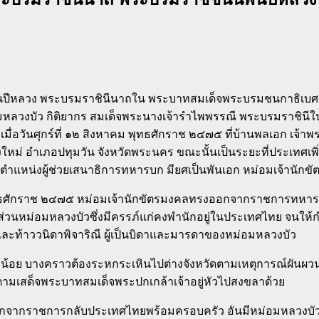
ีพันปีหลวง พระบรมราชินีนาถใน พระบาทสมเด็จพระบรมชนกาธิเบ
มหลวงบัว กิติยากร สมเด็จพระนางเจ้ารำไพพรรณี พระบรมราชินีใน
พเมื่อวันศุกร์ที่ ๑๒ สิงหาคม พุทธศักราช ๒๔๗๕ ที่บ้านพลเอก เจ้าพ
หม่ อำเภอปทุมวัน จังหวัดพระนคร ขณะนั้นเป็นระยะที่ประเทศเ
แหน่งผู้ช่วยเสนาธิการทหารบก มียศเป็นพันเอก หม่อมเจ้านักขั
ศักราช ๒๔๗๕ หม่อมเจ้านักขัตรมงคลทรงออกจากราชการทหาร โด
ส่วนหม่อมหลวงบัวซึ่งมีครรภ์แก่คงพำนักอยู่ในประเทศไทย จนให้ก
 และท้าววนิดาพิจาริณี ผู้เป็นบิดาและมารดาของหม่อมหลวงบัว
ยังน้อย บางคราวต้องระหกระเหินไปต่างจังหวัดตามเหตุการณ์ผัน
ามเสด็จพระบาทสมเด็จพระปกเกล้าเจ้าอยู่หัวไปสงขลาด้วย
าชการกลับประเทศไทยพร้อมครอบครัว อันมีหม่อมหลวงบัว หม่