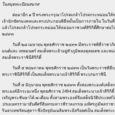
ในสมุดทะเบียนสมรส
ต่อมาอีก ๑ ปี ทรงพระกรุณาโปรดเกล้าโปรดกระหม่อมให้หม่อมเ
เจ้านักขัตรมงคลและทรงประกอบพิธีหมั้นเป็นการภายใน ในวันท
แล้วโปรดเกล้าโปรดกระหม่อมให้หม่อมราชวงศ์สิริกิติ์ศึกษาต
๒๔๙๓
วันที่ ๒๘ เมษายน พุทธศักราช ๒๔๙๓ มีพระราชพิธีราชาภิเษ
มนต์และ เทพมนตร์ สมเด็จพระเจ้าอยู่หัวภูมิพลอดุลยเดช และหม่อ
สมเด็จพระราชินีสิริกิติ์
วันที่ ๕ พฤษภาคม พุทธศักราช ๒๔๙๓ เป็นวันพระราชพิธีบรมรา
พระราชินีสิริกิติ์ เป็นสมเด็จพระนางเจ้าสิริกิติ์ พระบรมราชินี
วันที่ ๕ มิถุนายน พุทธศักราช ๒๔๙๓ ทั้งสองพระองค์เสด็จกล
พระองค์อีกระยะหนึ่ง พุทธศักราช 2494 สมเด็จพระนางเจ้าสิริกิต
เจริญพระชันษาได้ ๗ เดือน ทั้งสามพระองค์จึงเสด็จนิวัติประเทศไ
ปรเมนทรรามาธิบดีศรีสินทรมหาวชิราลงกรณ มหิศรภูมิพลราชวราง
รินธรเทพรัตนสุดาฯ ซึ่งปัจจุบันเฉลิมพระอิสริยยศเป็น สมเด็จพระเ