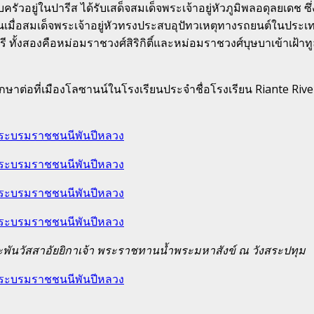
ยู่ในปารีส ได้รับเสด็จสมเด็จพระเจ้าอยู่หัวภูมิพลอดุลยเด
นั้นเมื่อสมเด็จพระเจ้าอยู่หัวทรงประสบอุปัทวเหตุทางรถยนต์ในป
ทั้งสองคือหม่อมราชวงศ์สิริกิติ์และหม่อมราชวงศ์บุษบาเข้าเฝ
าต่อที่เมืองโลซานน์ในโรงเรียนประจำชื่อโรงเรียน Riante Rive ซึ่
พันวัสสาอัยยิกาเจ้า พระราชทานน้ำพระมหาสังข์ ณ วังสระปทุม