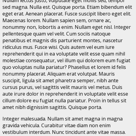
Nullam lectus justo, vulputate eget mollis sed, tempor
sed magna. Nulla est. Quisque porta. Etiam bibendum elit
eget erat. Aenean placerat. Fusce suscipit libero eget elit.
Maecenas lorem. Nullam sapien sem, ornare ac,
nonummy non, lobortis a enim. Nullam eget nisl. Integer
pellentesque quam vel velit. Cum sociis natoque
penatibus et magnis dis parturient montes, nascetur
ridiculus mus. Fusce wisi. Quis autem vel eum iure
reprehenderit qui in ea voluptate velit esse quam nihil
molestiae consequatur, vel illum qui dolorem eum fugiat
quo voluptas nulla pariatur? Phasellus et lorem id felis
nonummy placerat. Aliquam erat volutpat. Mauris
suscipit, ligula sit amet pharetra semper, nibh ante
cursus purus, vel sagittis velit mauris vel metus. Duis
aute irure dolor in reprehenderit in voluptate velit esse
cillum dolore eu fugiat nulla pariatur. Proin in tellus sit
amet nibh dignissim sagittis. Quisque porta.
Integer malesuada. Nullam sit amet magna in magna
gravida vehicula. Curabitur vitae diam non enim
vestibulum interdum. Nunc tincidunt ante vitae massa.