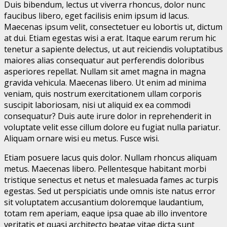
Duis bibendum, lectus ut viverra rhoncus, dolor nunc
faucibus libero, eget facilisis enim ipsum id lacus.
Maecenas ipsum velit, consectetuer eu lobortis ut, dictum
at dui. Etiam egestas wisi a erat. Itaque earum rerum hic
tenetur a sapiente delectus, ut aut reiciendis voluptatibus
maiores alias consequatur aut perferendis doloribus
asperiores repellat. Nullam sit amet magna in magna
gravida vehicula. Maecenas libero. Ut enim ad minima
veniam, quis nostrum exercitationem ullam corporis
suscipit laboriosam, nisi ut aliquid ex ea commodi
consequatur? Duis aute irure dolor in reprehenderit in
voluptate velit esse cillum dolore eu fugiat nulla pariatur.
Aliquam ornare wisi eu metus. Fusce wisi.
Etiam posuere lacus quis dolor. Nullam rhoncus aliquam
metus. Maecenas libero. Pellentesque habitant morbi
tristique senectus et netus et malesuada fames ac turpis
egestas. Sed ut perspiciatis unde omnis iste natus error
sit voluptatem accusantium doloremque laudantium,
totam rem aperiam, eaque ipsa quae ab illo inventore
veritatis et quasi architecto beatae vitae dicta sunt