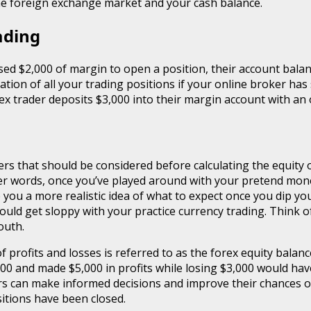
 the foreign exchange market and your cash balance.
ading
used $2,000 of margin to open a position, their account bala
dation of all your trading positions if your online broker ha
rex trader deposits $3,000 into their margin account with an 
s that should be considered before calculating the equity o
other words, once you’ve played around with your pretend m
ve you a more realistic idea of what to expect once you dip y
d get sloppy with your practice currency trading. Think of 
outh.
profits and losses is referred to as the forex equity balance.
,000 and made $5,000 in profits while losing $3,000 would hav
ers can make informed decisions and improve their chances o
sitions have been closed.