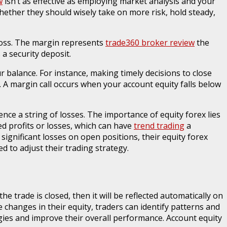
w
isn’t as effective as employing market analysis and your
hether they should wisely take on more risk, hold steady,
 loss. The margin represents
trade360 broker review
the
 a security deposit.
r balance. For instance, making timely decisions to close
. A margin call occurs when your account equity falls below
ence a string of losses. The importance of equity forex lies
zed profits or losses, which can have
trend trading
a
 significant losses on open positions, their equity forex
d to adjust their trading strategy.
he trade is closed, then it will be reflected automatically on
 changes in their equity, traders can identify patterns and
tegies and improve their overall performance. Account equity