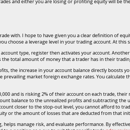
ades and either you are losing or profiting equity will be t
ade with. I hope to have given you a clear definition of equit
ou choose a leverage level in your trading account. At this s
n account type, register then activates your account. Another
s the total amount of money that a trader has in their tradi
ofits, the increase in your account balance directly boosts 
 prevailing market foreign exchange rates. You calculate thi
0,000 and is risking 2% of their account on each trade, thei
ccount balance to the unrealized profits and subtracting the u
ccount closer to the stop-out level, you cannot afford to tra
uity or the amount of losses that are deducted from that ini
ng, helps manage risk, and evaluate performance. By effecti