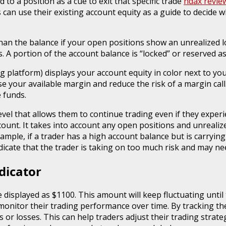
d to a position as a cue to exit that specific trade
ndax revie
 can use their existing account equity as a guide to decide w
r than the balance if your open positions show an unrealized
. A portion of the account balance is “locked” or reserved as
g platform) displays your account equity in color next to you
e your available margin and reduce the risk of a margin call
 funds.
evel that allows them to continue trading even if they experi
account. It takes into account any open positions and unreali
ample, if a trader has a high account balance but is carrying
icate that the trader is taking on too much risk and may nee
dicator
 displayed as $1100. This amount will keep fluctuating until t
 monitor their trading performance over time. By tracking the
ts or losses. This can help traders adjust their trading stra